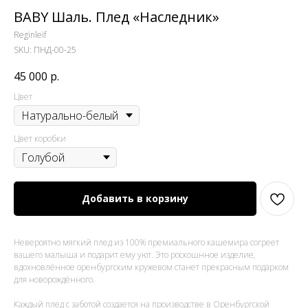
BABY Шаль. Плед «Наследник»
Reginleif
SKU:
ПНД-00-25
45 000
р.
Цвет
Цвет коробки
Добавить в корзину
Невероятно мягкий плед из 100% премиального кашемира согреет
вашего малыша и подарит ему уют. Это роскошнное изделие,
вдохновлённое оренбургским кружевом станет прекрасным подарком
для новорождённого.
Каждый плед с заботой создается на производстве в Оренбургской