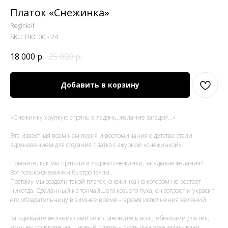
Платок «Снежинка»
Reginleif
SKU:
ПКС 00 - 24
18 000
р.
25 000
р.
Добавить в корзину
«Снежинку хрупкую спрячь в ладонь, желание загадай…»
Эта известная всем нам песня и воспоминания о детстве стали
вдохновением для создания платка с ажурной «снежинкой».
Помните, как мы прятали в ладони снежинки, загадывая желания?
Вот только снежинки быстро таяли…
Поэтому мы создали такой платок, снежинка на котором не растает
никогда. Сделанный из тончайшего козьего пуха, он согреет и украсит
его обладательницу в зимнее время – время исполнения желаний.
Загадывайте желания сами или становитесь волшебниками для тех,
кому вы подарите наш новый платок – пусть они тоже загадывают