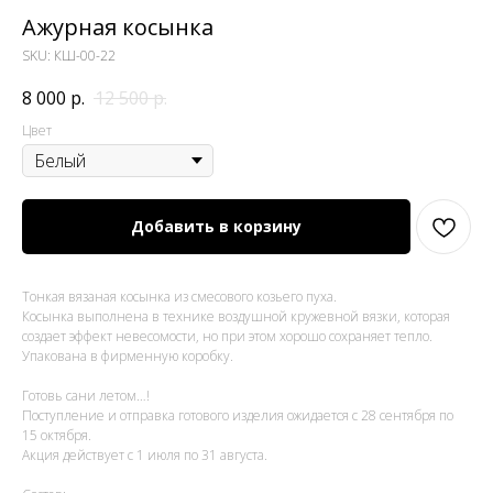
Ажурная косынка
SKU:
КШ-00-22
8 000
р.
12 500
р.
Цвет
Добавить в корзину
Тонкая вязаная косынка из смесового козьего пуха.
Косынка выполнена в технике воздушной кружевной вязки, которая
создает эффект невесомости, но при этом хорошо сохраняет тепло.
Упакована в фирменную коробку.
Готовь сани летом…!
Поступление и отправка готового изделия ожидается с 28 сентября по
15 октября.
Акция действует с 1 июля по 31 августа.